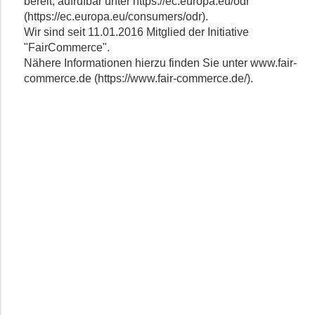
bereit, aufrufbar unter https://ec.europa.eu/odr
(https://ec.europa.eu/consumers/odr).
Wir sind seit 11.01.2016 Mitglied der Initiative
"FairCommerce".
Nähere Informationen hierzu finden Sie unter www.fair-
commerce.de (https://www.fair-commerce.de/).